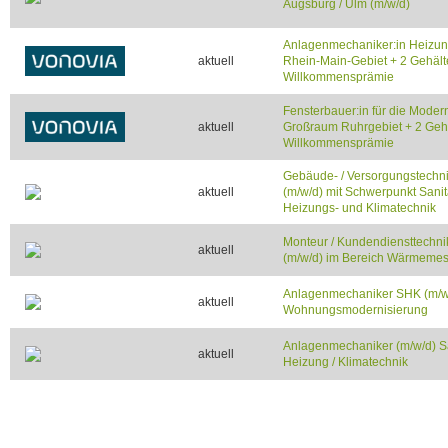
Augsburg / Ulm (m/w/d)
Anlagenmechaniker:in Heizung
aktuell
Rhein-Main-Gebiet + 2 Gehält
Willkommensprämie
Fensterbauer:in für die Modern
aktuell
Großraum Ruhrgebiet + 2 Geh
Willkommensprämie
Gebäude- / Versorgungstechn
aktuell
(m/w/d) mit Schwerpunkt Sanit
Heizungs- und Klimatechnik
Monteur / Kundendiensttechni
aktuell
(m/w/d) im Bereich Wärmemes
Anlagenmechaniker SHK (m/w/
aktuell
Wohnungsmodernisierung
Anlagenmechaniker (m/w/d) Sa
aktuell
Heizung / Klimatechnik