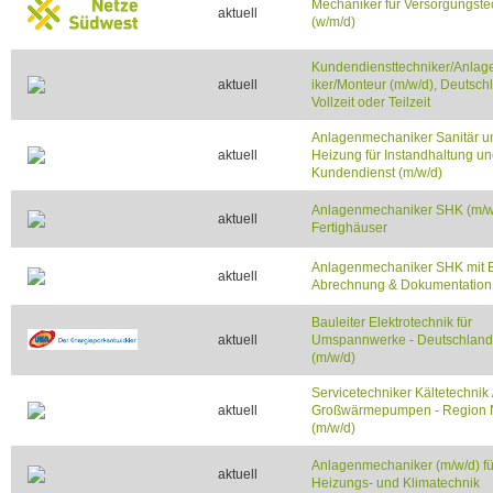
Mechaniker für Versorgungste
aktuell
(w/m/d)
Kundendiensttechniker/Anla
aktuell
iker/Monteur (m/w/d), Deutsch
Vollzeit oder Teilzeit
Anlagenmechaniker Sanitär u
aktuell
Heizung für Instandhaltung u
Kundendienst (m/w/d)
Anlagenmechaniker SHK (m/w
aktuell
Fertighäuser
Anlagenmechaniker SHK mit B
aktuell
Abrechnung & Dokumentation 
Bauleiter Elektrotechnik für
aktuell
Umspannwerke - Deutschland
(m/w/d)
Servicetechniker Kältetechnik 
aktuell
Großwärmepumpen - Region 
(m/w/d)
Anlagenmechaniker (m/w/d) für
aktuell
Heizungs- und Klimatechnik