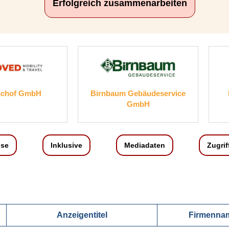
Erfolgreich zusammenarbeiten
Birnbaum Gebäudeservice
Daiwa Germany G
GmbH
ise
Inklusive
Mediadaten
Zugrif
Anzeigentitel
Firmenna