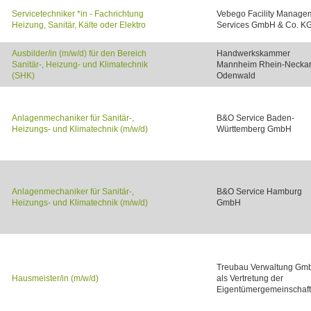
Servicetechniker *in - Fachrichtung
Vebego Facility Manage
Heizung, Sanitär, Kälte oder Elektro
Services GmbH & Co. K
Ausbilder/in (m/w/d) für den Bereich
Handwerkskammer
Sanitär-, Heizung- und Klimatechnik
Mannheim Rhein-Neckar
(SHK)
Odenwald
Anlagenmechaniker für Sanitär-,
B&O Service Baden-
Heizungs- und Klimatechnik (m/w/d)
Württemberg GmbH
Anlagenmechaniker für Sanitär-,
B&O Service Hamburg
Heizungs- und Klimatechnik (m/w/d)
GmbH
Treubau Verwaltung Gm
Hausmeister/in (m/w/d)
als Vertretung der
Eigentümergemeinschaft