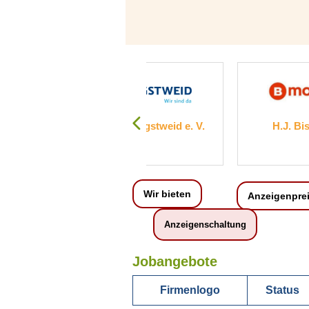
akonie Pfingstweid e. V.
H.J. Bischof GmbH
Wir bieten
Anzeigenpre
Anzeigenschaltung
Jobangebote
Firmenlogo
Status