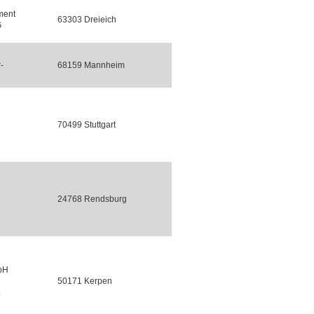
ment
63303 Dreieich
G
-
68159 Mannheim
70499 Stuttgart
24768 Rendsburg
bH
50171 Kerpen