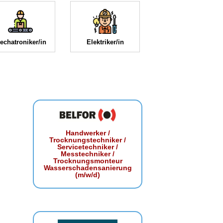
echatroniker/in
Elektriker/in
Handwerker /
Trocknungstechniker /
Servicetechniker /
Messtechniker /
Trocknungsmonteur
Wasserschadensanierung
(m/w/d)